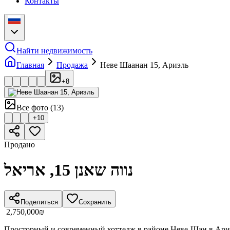
Контакты
Найти недвижимость
Главная
Продажа
Неве Шаанан 15, Ариэль
+
8
Все фото
(
13
)
+
10
Продано
נווה שאנן 15, אריאל
Поделиться
Сохранить
‏2,750,000 ‏₪
Просторный и современный коттедж в районе Неве-Шан в Ариэле