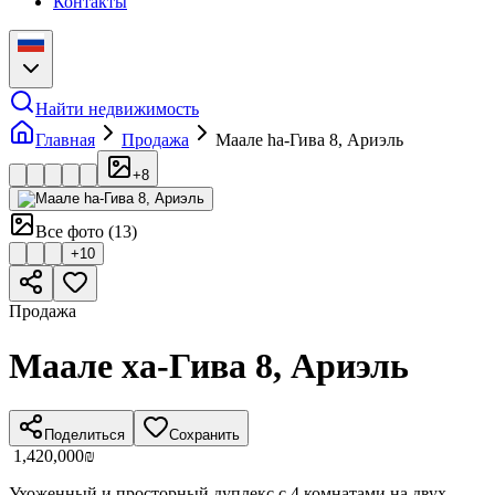
Контакты
Найти недвижимость
Главная
Продажа
Маале hа-Гива 8, Ариэль
+
8
Все фото
(
13
)
+
10
Продажа
Маале ха-Гива 8, Ариэль
Поделиться
Сохранить
‏1,420,000 ‏₪
Ухоженный и просторный дуплекс с 4 комнатами на двух