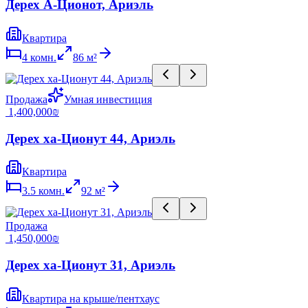
Дерех А-Ционот, Ариэль
Квартира
4
комн.
86
м²
Продажа
Умная инвестиция
‏1,400,000 ‏₪
Дерех ха-Ционут 44, Ариэль
Квартира
3.5
комн.
92
м²
Продажа
‏1,450,000 ‏₪
Дерех ха-Ционут 31, Ариэль
Квартира на крыше/пентхаус