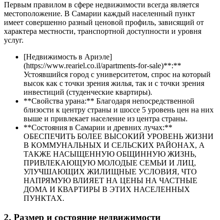
Первым правилом в сфере недвижимости всегда является
местоположение. В Самарии каждый населенный пункт
имеет совершенно разный ценовой профиль, зависящий от
характера местности, транспортной доступности и уровня
услуг.
[Недвижимость в Ариэле]
(https://www.reariel.co.il/apartments-for-sale)**:**
Устоявшийся город с университетом, спрос на который
высок как с точки зрения жилья, так и с точки зрения
инвестиций (студенческие квартиры).
**Свойства урана:** Благодаря непосредственной
близости к центру страны и шоссе 5 уровень цен на них
выше и привлекает население из центра страны.
**Состояния в Самарии и древних лучах:**
ОБЕСПЕЧИТЬ БОЛЕЕ ВЫСОКИЙ УРОВЕНЬ ЖИЗНИ
В КОММУНАЛЬНЫХ И СЕЛЬСКИХ РАЙОНАХ, А
ТАКЖЕ НАСЫЩЕННУЮ ОБЩИННУЮ ЖИЗНЬ,
ПРИВЛЕКАЮЩУЮ МОЛОДЫЕ СЕМЬИ И ЛИЦ,
УЛУЧШАЮЩИХ ЖИЛИЩНЫЕ УСЛОВИЯ, ЧТО
НАПРЯМУЮ ВЛИЯЕТ НА ЦЕНЫ НА ЧАСТНЫЕ
ДОМА И КВАРТИРЫ В ЭТИХ НАСЕЛЕННЫХ
ПУНКТАХ.
2. Размер и состояние недвижимости