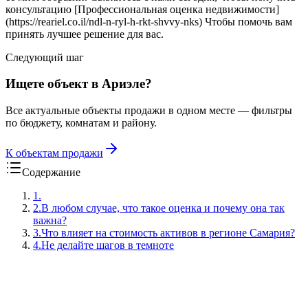
консультацию [Профессиональная оценка недвижимости]
(https://reariel.co.il/ndl-n-ryl-h-rkt-shvvy-nks) Чтобы помочь вам
принять лучшее решение для вас.
Следующий шаг
Ищете объект в Ариэле?
Все актуальные объекты продажи в одном месте — фильтры
по бюджету, комнатам и району.
К объектам продажи
Содержание
1
.
2
.
В любом случае, что такое оценка и почему она так
важна?
3
.
Что влияет на стоимость активов в регионе Самария?
4
.
Не делайте шагов в темноте