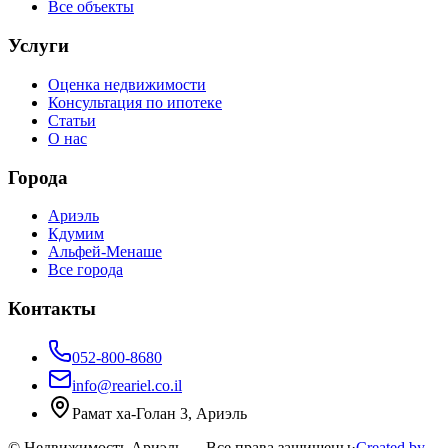
Все объекты
Услуги
Оценка недвижимости
Консультация по ипотеке
Статьи
О нас
Города
Ариэль
Кдумим
Альфей-Менаше
Все города
Контакты
052-800-8680
info@reariel.co.il
Рамат ха-Голан 3, Ариэль
© Недвижимость Ариэль — Все права защищены
·
Created by