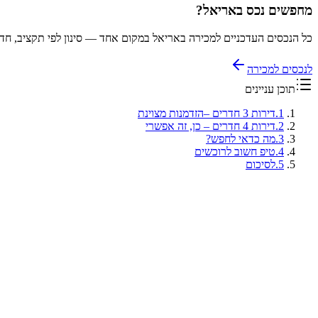
מחפשים נכס באריאל?
כל הנכסים העדכניים למכירה באריאל במקום אחד — סינון לפי תקציב, חדר
לנכסים למכירה
תוכן עניינים
1
.
דירות 3 חדרים –הזדמנות מצוינת
2
.
דירות 4 חדרים – כן, זה אפשרי
3
.
מה כדאי לחפש?
4
.
טיפ חשוב לרוכשים
5
.
לסיכום