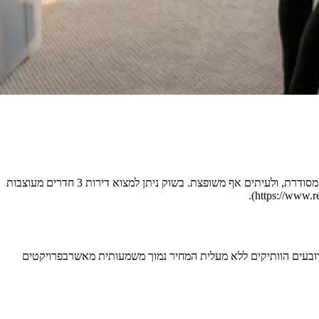
עסקאות אחרונות מציגות דירות 3 חדרים באריאל שנמכרו בטווח של 1.33–1.47 מיליון ₪ – כלומר, תקציב של 1.5 מיליון מספיק בנוחות לדירת 3 חדרים מסודרת, ולעיתים אף משופצת. בשוק ניתן למצוא דירות 3 חדרים מעוצבות
ם משתניםדרמטית בין השכונות – ברובעים הוותיקים ללא מעלית המחיר נמוך משמעותית מאשרבפרויקטים