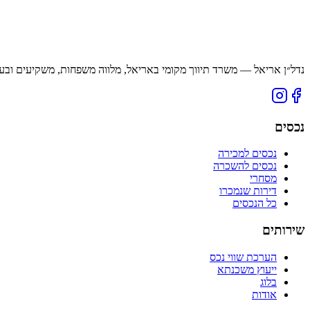
נדל״ן אריאל — משרד תיווך מקומי באריאל, מלווה משפחות, משקיעים ובעל
נכסים
נכסים למכירה
נכסים להשכרה
מסחרי
דירות שנמכרו
כל הנכסים
שירותים
הערכת שווי נכס
ייעוץ משכנתא
בלוג
אודות