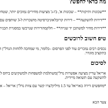
מה כדאי לחפש?
**שכונות ותיקות** – שכונות א', ב'ו-ג' מציעות מחירים נמוכים יותר, ש
**דירות להשקעה** – דירות קרובלאוניברסיטה מושכרות ל-3 שותפים עם הכנסה יציבה של 3,250 ₪ בחודש – תשואהאטרקטיבית על תקציב של עד 1.5 מיליון.
**דירות מחיר למשתכן יד שנייה** – חלקמהדירות שנרכשו במסגרת תכנית
טיפ חשוב לרוכשים
נכסים רבים נמכרים עוד לפני הפרסום –כלומר, מי שמחכה ללוחות הנדל"ן ה
בתקציב מוגדר.
לסיכום
להשקעה עם תשואה מיידית.
*מחפשים דירה באריאל עד 1.5 מיליון?צרו קשר עם צוות נדל"ן אריאל – אנחנו מכירים את השוק מבפנים ונמצא לכם אתהעסקה הנכונה.*
צעד הבא