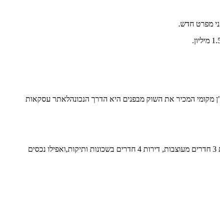
ני מפרט חדש.
דל"ן מקומי המכיר את השוק מבפנים היא הדרך הנכונהלאתר עסקאות
אריאל עדיין מציעה אפשרות נדל"ןמשתלמת למשפחות ולמשקיעים ביחס לאזורי ביקוש במרכז הארץ. עם תקציב של עד 1.5מיליון ₪ – ניתן למצוא דירות 3 חדרים מעוצבות, דירות 4 חדרים בשכונות ותיקות,ואפילו נכסים