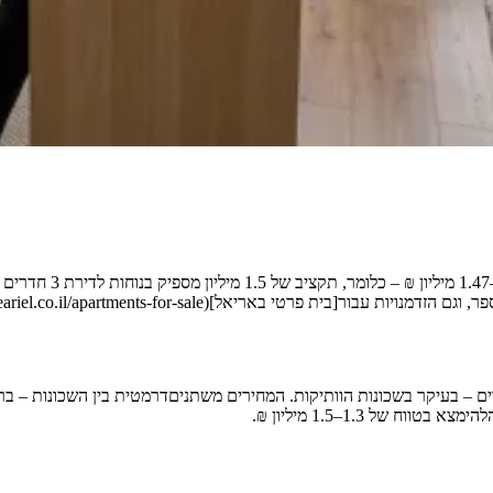
 באריאל](https://www.reariel.co.il/apartments-for-sale).
 מפתיע, אבל תקציב של עד 1.5מיליון ₪ יכול גם להגיע לדירת 4 חדרים – בעיקר בשכונות הוותיקות. המחירי