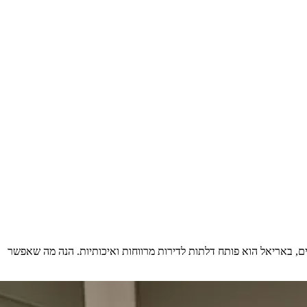
1. מיליון ₪ נשמע מוגבל בשוק הנדל"ן הישראלי של 2026 – אבל לא באריאל. בעוד שבמרכז הארץ סכום כזה בקושי יספיק לדירת 2 חדרים, באריאל הוא פותח דלתות לדירות מרווחות ואיכותיות. הנה מה שאפשר