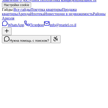
Заявление о доступности
Политика конфиденциальности
Настройки cookie
Гайды:
Все гайды
Покупка квартиры
Продажа
квартиры
Аренда
Ипотека
Инвестиции в недвижимость
Районы
Ариэля
WhatsApp
Телефон
info@reariel.co.il
Нужна помощь с поиском?