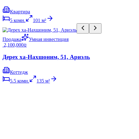
Квартира
5
комн.
101
м²
Продажа
Умная инвестиция
‏2,100,000 ‏₪
Дерех ха-Нахшоним, 51, Ариэль
Коттедж
5.5
комн.
135
м²