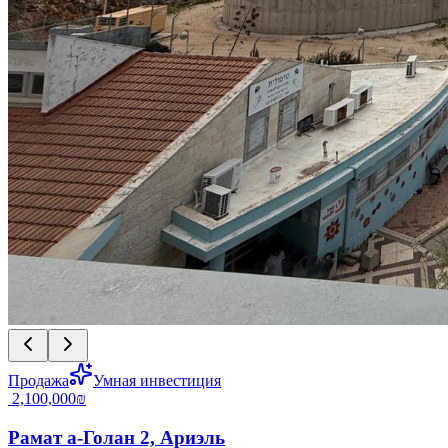
Продажа
Умная инвестиция
‏2,100,000 ‏₪
Рамат а-Голан 2, Ариэль