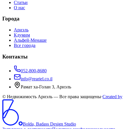
Статьи
О нас
Города
Ариэль
Кдумим
Альфей-Менаше
Все города
Контакты
052-800-8680
info@reariel.co.il
Рамат ха-Голан 3, Ариэль
© Недвижимость Ариэль — Все права защищены
·
Created by
Bolda, Badass Design Studio