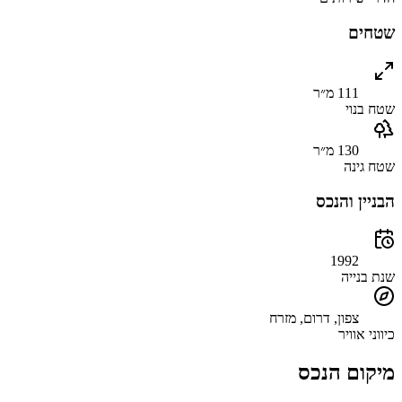
שטחים
111 מ״ר
שטח בנוי
130 מ״ר
שטח גינה
הבניין והנכס
1992
שנת בנייה
צפון, דרום, מזרח
כיווני אוויר
מיקום הנכס