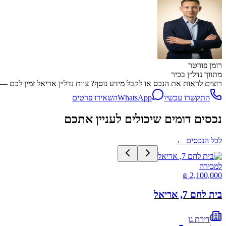
רומן פורטר
מתווך נדל״ן בכיר
רוצים לראות את הנכס או לקבל מידע נוסף? צוות נדל״ן אריאל זמין לכם — שיחה, WhatsApp או השארת פרטים, מה
התקשרו עכשיו
WhatsApp
השאירו פרטים
נכסים דומים שיכולים לעניין אתכם
לכל הנכסים
←
למכירה
בית לחם 7, אריאל
דירת גן