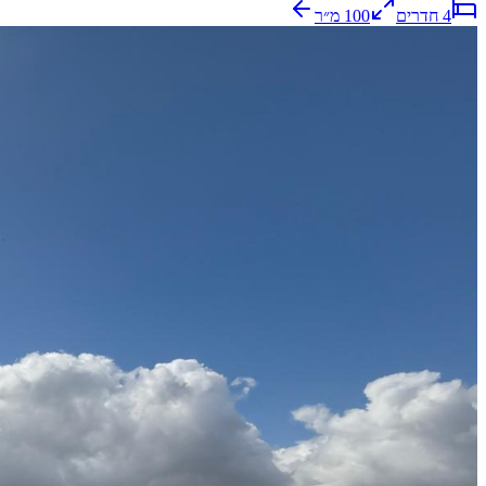
4
חדרים
100
מ״ר