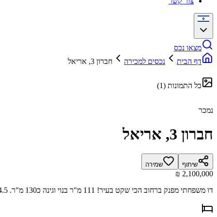
צור קשר
מצאו נכס
דף הבית
נכסים למכירה
חברון 3, אריאל
כל התמונות
(
1
)
נמכר
חברון 3, אריאל
שיתוף
שמירה
דו משפחתי מפנק ברחוב הכי שקט בעיר! 111 מ"ר בנוי וגינה כ130 מ"ר. 4.5 חד' הכולל ממד ויחידת הורים מפנקת! מטבח משודרג, חניה פרטית והמון שקט ופרטיות!