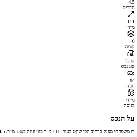
4.5
חדרים
111
מ״ר
0
קומה
קוטג׳
סוג נכס
יש
חניה
מיידי
כניסה
על הנכס
דו משפחתי מפנק ברחוב הכי שקט בעיר! 111 מ"ר בנוי וגינה כ130 מ"ר. 4.5 חד' הכולל ממד ויחידת הורים מפנקת! מטבח משודרג, חניה פרטית והמון שקט ופרטיות!